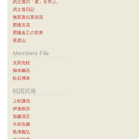
武士道の「道」を学ぶ。
武士道日記
無双直伝英信流
肥後古流
肥後金工の世界
英彦山
Members File
太田光柾
御木幽石
松石博幸
戦国武将
上杉謙信
伊達政宗
加藤清正
大谷吉継
島津義弘