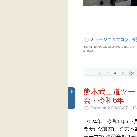
ミュージアムブログ
,
最
You can follow any responses to this entry
allowed.
1
2
3
4
5
次へ 
熊本武士道ツー
会・令和6年
Posted in 2024-08-07 ¬ 13
2024年（令和6年）7
ラザC会議室にて 宮
テーマで 講習会をさせ