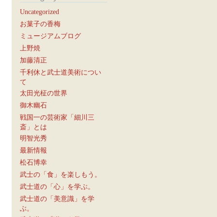
Uncategorized
お菓子の香梅
ミュージアムブログ
上野焼
加藤清正
千利休と武士道美術につい
て
太田光柾の世界
御木幽石
戦国一の芸術家「細川三
斎」とは
明智光秀
最新情報
松石博幸
武士の「食」を楽しもう。
武士道の「心」を学ぶ。
武士道の「美意識」を学
ぶ。