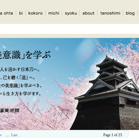
»
...
Last
Page 1 of 23