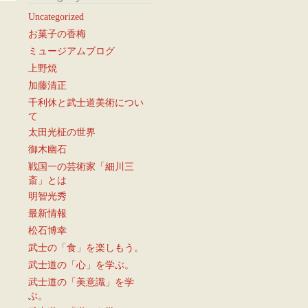
Uncategorized
お菓子の香梅
ミュージアムブログ
上野焼
加藤清正
千利休と武士道美術につい
て
太田光柾の世界
御木幽石
戦国一の芸術家「細川三
斎」とは
明智光秀
最新情報
松石博幸
武士の「食」を楽しもう。
武士道の「心」を学ぶ。
武士道の「美意識」を学
ぶ。