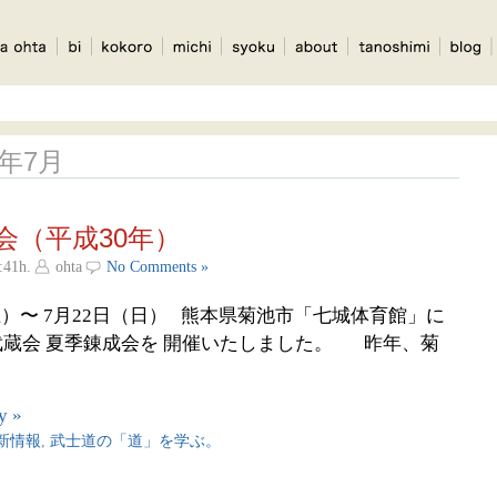
18年7月
会（平成30年）
:41h.
ohta
No Comments »
（土）〜 7月22日（日） 熊本県菊池市「七城体育館」に
武蔵会 夏季錬成会を 開催いたしました。 昨年、菊
y »
新情報
,
武士道の「道」を学ぶ。