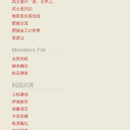
武士道の「道」を学ぶ。
武士道日記
無双直伝英信流
肥後古流
肥後金工の世界
英彦山
Members File
太田光柾
御木幽石
松石博幸
戦国武将
上杉謙信
伊達政宗
加藤清正
大谷吉継
島津義弘