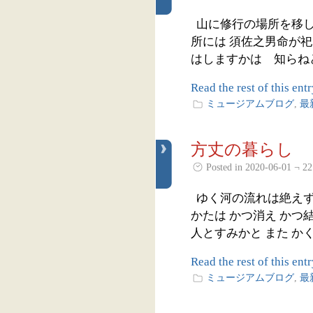
山に修行の場所を移し
所には 須佐之男命が
はしますかは 知らねど
Read the rest of this entr
ミュージアムブログ
,
最
方丈の暮らし
Posted in 2020-06-01 ¬ 22
ゆく河の流れは絶えず
かたは かつ消え かつ
人とすみかと また かく
Read the rest of this entr
ミュージアムブログ
,
最