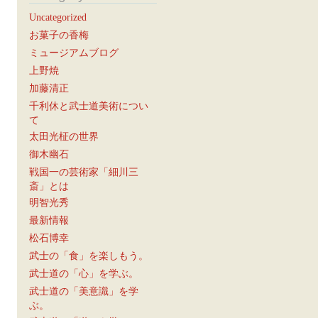
Uncategorized
お菓子の香梅
ミュージアムブログ
上野焼
加藤清正
千利休と武士道美術につい
て
太田光柾の世界
御木幽石
戦国一の芸術家「細川三
斎」とは
明智光秀
最新情報
松石博幸
武士の「食」を楽しもう。
武士道の「心」を学ぶ。
武士道の「美意識」を学
ぶ。