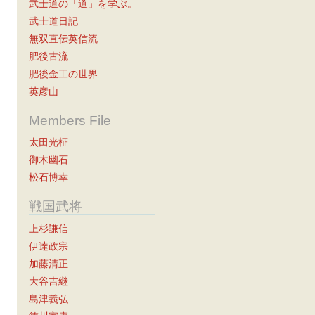
武士道の「道」を学ぶ。
武士道日記
無双直伝英信流
肥後古流
肥後金工の世界
英彦山
Members File
太田光柾
御木幽石
松石博幸
戦国武将
上杉謙信
伊達政宗
加藤清正
大谷吉継
島津義弘