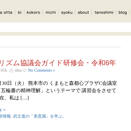
リズム協議会ガイド研修会・令和6年
:01h.
ohta
No Comments »
7月30日（火） 熊本市の くまもと森都心プラザC会議室
 「五輪書の精神理解」というテーマで 講習会をさせて
、私は […]
y »
新情報
,
武士道の「美意識」を学ぶ。