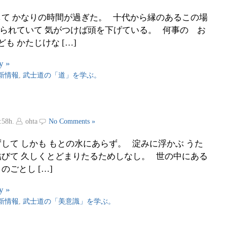
て かなりの時間が過ぎた。 十代から縁のあるこの場
祀られていて 気がつけば頭を下げている。 何事の お
も かたじけな […]
y »
新情報
,
武士道の「道」を学ぶ。
:58h.
ohta
No Comments »
して しかも もとの水にあらず。 淀みに浮かぶ うた
結びて 久しくとどまりたるためしなし。 世の中にある
のごとし […]
y »
新情報
,
武士道の「美意識」を学ぶ。