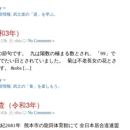
y »
新情報
,
武士道の「道」を学ぶ。
和3年）
:13h.
ohta
No Comments »
の節句です。 九は陽数の極まる数とされ、 「99」で
めでたい日とされていました。 菊は不老長女の花とさ
 &nbs […]
y »
新情報
,
武士の「食」を楽しもう。
査（令和3年）
:41h.
ohta
No Comments »
 皇紀2681年 熊本市の龍田体育館にて 全日本居合道連盟