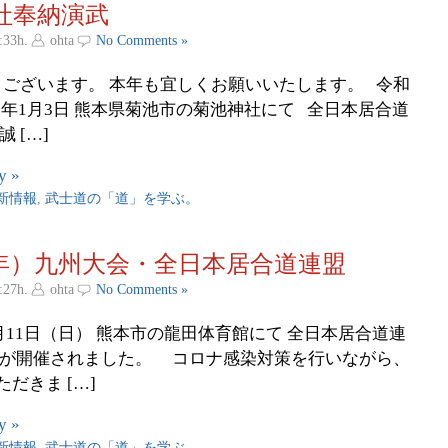
社奉納演武
:33h.
ohta
No Comments »
ございます。 本年も宜しくお願いいたします。 令和
2023年1月3日 熊本県菊池市の菊池神社にて 全日本居合道
 […]
y »
新情報
,
武士道の「道」を学ぶ。
2年）九州大会・全日本居合道連盟
:27h.
ohta
No Comments »
9月11日（日） 熊本市の龍田体育館にて 全日本居合道連
会が開催されました。 コロナ感染対策を行いながら、
だきま […]
y »
新情報
,
武士道の「道」を学ぶ。