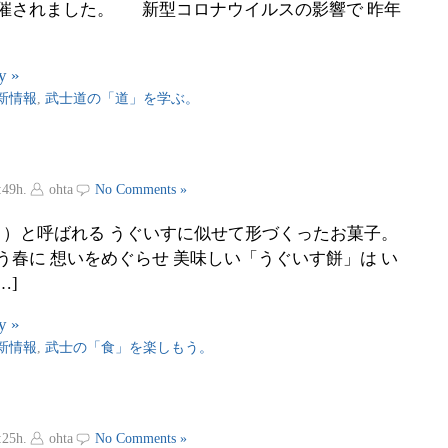
催されました。 新型コロナウイルスの影響で 昨年
y »
新情報
,
武士道の「道」を学ぶ。
:49h.
ohta
No Comments »
）と呼ばれる うぐいすに似せて形づくったお菓子。
う春に 想いをめぐらせ 美味しい「うぐいす餅」は い
…]
y »
新情報
,
武士の「食」を楽しもう。
:25h.
ohta
No Comments »