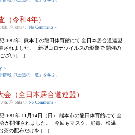
査（令和4年）
:45h.
ohta
No Comments »
皇紀2682年 熊本市の龍田体育館にて 全日本居合道連盟
催されました。 新型コロナウイルスの影響で 開催の
ざい […]
y »
新情報
,
武士道の「道」を学ぶ。
州大会（全日本居合道連盟）
:04h.
ohta
No Comments »
紀2681年 11月14日（日） 熊本市の龍田体育館にて 全
大会が開催されました。 今回もマスク、消毒、検温、
茶の配布だけを […]