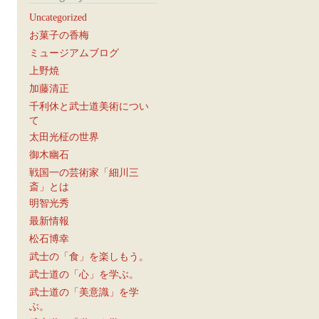
Uncategorized
お菓子の香梅
ミュージアムブログ
上野焼
加藤清正
千利休と武士道美術につい
て
太田光柾の世界
御木幽石
戦国一の芸術家「細川三
斎」とは
明智光秀
最新情報
松石博幸
武士の「食」を楽しもう。
武士道の「心」を学ぶ。
武士道の「美意識」を学
ぶ。