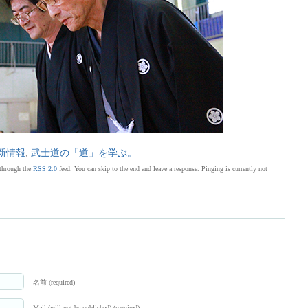
新情報
,
武士道の「道」を学ぶ。
 through the
RSS 2.0
feed. You can skip to the end and leave a response. Pinging is currently not
名前 (required)
Mail (will not be published) (required)