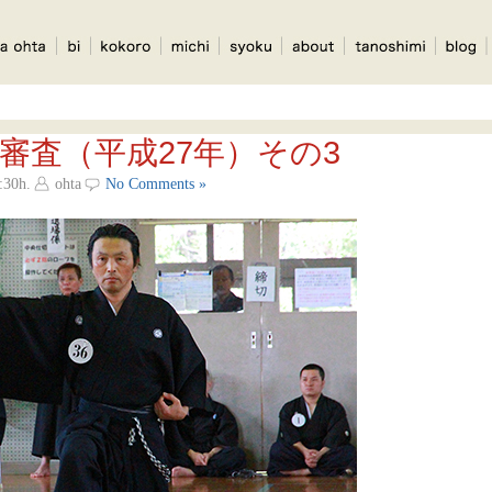
審査（平成27年）その3
:30h.
ohta
No Comments »