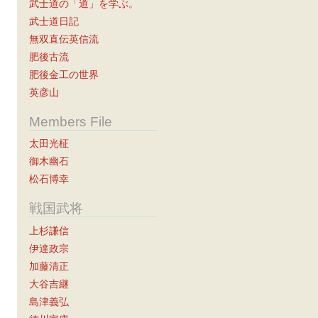
武士道の「道」を学ぶ。
武士道日記
無双直伝英信流
肥後古流
肥後金工の世界
英彦山
Members File
太田光柾
御木幽石
松石博幸
戦国武将
上杉謙信
伊達政宗
加藤清正
大谷吉継
島津義弘