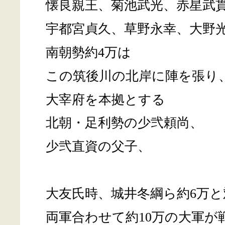
懐良親王、菊池武光、赤星武
宇都宮貞久、草野永幸、大野
南朝勢約4万は
この筑後川の北岸に陣を張り
大宰府を本拠とする
北朝・足利勢の少弐頼尚、
少弐直資の父子、
大友氏時、城井冬綱ら約6万と
両軍合わせて約10万の大軍が