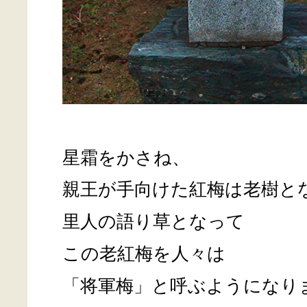
星霜をかさね、
親王が手向けた紅梅は老樹と
里人の語り草となって
この老紅梅を人々は
「将軍梅」と呼ぶようになり