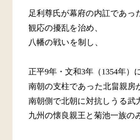
足利尊氏が幕府の内訌であっ
観応の擾乱を治め、
八幡の戦いを制し、
正平9年・文和3年（1354年）
南朝の支柱であった北畠親房
南朝側で北朝に対抗しうる武
九州の懐良親王と菊池一族の