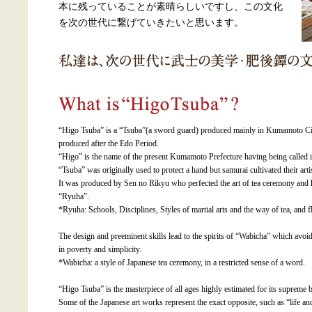
本に残っていることが素晴らしいですし、この文化
を次の世代に繋げていきたいと思います。
“Higo Tsuba” is a “Tsuba”(a sword guard) produced mainly in Kumamoto Ci
produced after the Edo Period.
“Higo” is the name of the present Kumamoto Prefecture having being called 
“Tsuba” was originally used to protect a hand but samurai cultivated their artis
It was produced by Sen no Rikyu who perfected the art of tea ceremony and h
“Ryuha”.
*Ryuha: Schools, Disciplines, Styles of martial arts and the way of tea, and f
The design and preeminent skills lead to the spirits of “Wabicha” which avoi
in poverty and simplicity.
*Wabicha: a style of Japanese tea ceremony, in a restricted sense of a word.
“Higo Tsuba” is the masterpiece of all ages highly estimated for its supreme 
Some of the Japanese art works represent the exact opposite, such as “life a