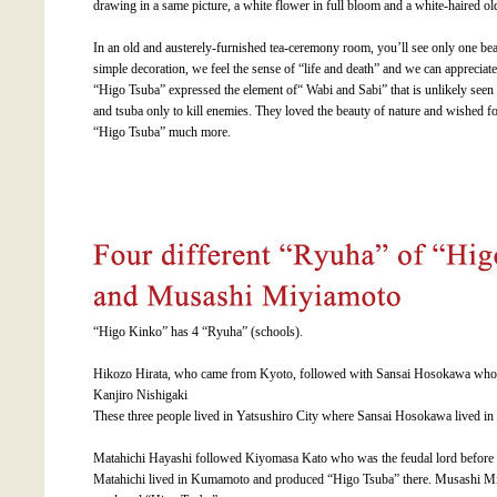
drawing in a same picture, a white flower in full bloom and a white-haired 
In an old and austerely-furnished tea-ceremony room, you’ll see only one bea
simple decoration, we feel the sense of “life and death” and we can appreciate 
“Higo Tsuba” expressed the element of“ Wabi and Sabi” that is unlikely see
and tsuba only to kill enemies. They loved the beauty of nature and wished 
“Higo Tsuba” much more.
“Higo Kinko” has 4 “Ryuha” (schools).
Hikozo Hirata, who came from Kyoto, followed with Sansai Hosokawa who had
Kanjiro Nishigaki
These three people lived in Yatsushiro City where Sansai Hosokawa lived in h
Matahichi Hayashi followed Kiyomasa Kato who was the feudal lord befo
Matahichi lived in Kumamoto and produced “Higo Tsuba” there. Musashi Miy