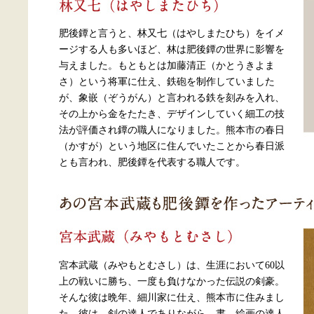
肥後鐔と言うと、林又七（はやしまたひち）をイメ
ージする人も多いほど、林は肥後鐔の世界に影響を
与えました。もともとは加藤清正（かとうきよま
さ）という将軍に仕え、鉄砲を制作していました
が、象嵌（ぞうがん）と言われる鉄を刻みを入れ、
その上から金をたたき、デザインしていく細工の技
法が評価され鐔の職人になりました。熊本市の春日
（かすが）という地区に住んでいたことから春日派
とも言われ、肥後鐔を代表する職人です。
宮本武蔵（みやもとむさし）は、生涯において60以
上の戦いに勝ち、一度も負けなかった伝説の剣豪。
そんな彼は晩年、細川家に仕え、熊本市に住みまし
た。彼は、剣の達人でありながら、書、絵画の達人