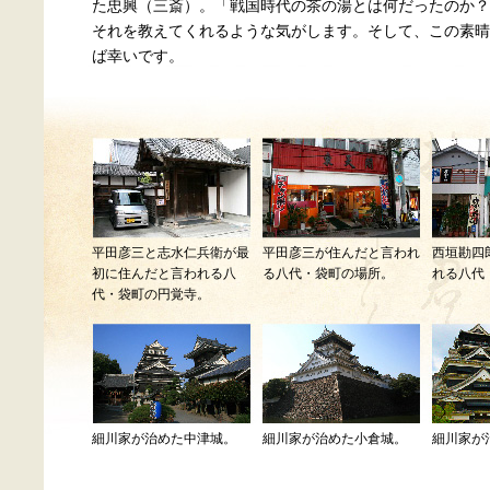
た忠興（三斎）。「戦国時代の茶の湯とは何だったのか？
それを教えてくれるような気がします。そして、この素晴
ば幸いです。
平田彦三と志水仁兵衛が最
平田彦三が住んだと言われ
西垣勘四
初に住んだと言われる八
る八代・袋町の場所。
れる八代
代・袋町の円覚寺。
細川家が治めた中津城。
細川家が治めた小倉城。
細川家が