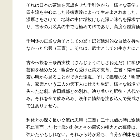
それは日本の茶道を完成させた千利休から「様々な美学」
四主流を中心にした芸術家達によって生み出されました。
濃厚さをさけて、地味の中に垢抜けした深い味合を探求す
り、古今の刀装具の中でも極めて稀であり、高度な鑑賞価
千利休の正当な弟子としての驚くほど絶対的な自信を持ち
なかった忠興（三斎）。それは、武士としての生き方にこ
古今伝授を三条西実枝（さんじょうにしさねえだ）に学び
芸術を極めた父・幽斎から受けた英才教育。主君・織田信
若い時から見ることができた環境。そして義理の父「明智
吉、家康という二人の天下人に仕えた生涯。様々な戦場で
失った悲劇。古田織部との別れ、辿り着いた肥後・八代で
み。それを全て飲み込み、晩年に情熱を注ぎ込んで完成さ
ではありません。
利休との深く長い交流は忠興（三斎）二十九歳の時に途絶
死に直面した七十歳の利休とその周辺の権力との葛藤は、
強いたかもしれない。それから時が経ち、自分が利休を超