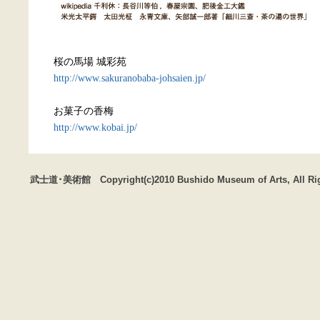
桜の馬場 城彩苑
http://www.sakuranobaba-johsaien.jp/
お菓子の香梅
http://www.kobai.jp/
武士道･美術館 Copyright(c)2010 Bushido Museum of Arts, All Rig