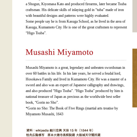
a Shogun, Kiyomasa Kato and produced firearms, later became Tsuba
craftsman. His delicate skills of inlaying gold in “tuba” made of iron
with beautiful designs and patterns were highly evaluated.
Some people say he is from Kasuga School, as he lived in the area of
Kasuga, Kumamoto City. He is one of the great craftsmen to represent
“Higo Tsuba”.
Musashi Miyamoto is a great, legendary and unbeaten swordsman in
over 60 battles in his life. In his late years, he served a feudal lord,
Hosokawa Family and lived in Kumamoto City. He was a master of a
sword and also was an expert of Japanese calligraphy and drawings,
and also produced “Higo Tsuba”. “Higo Tsuba” produced by him is
national treasure of Japan as precious as the worldwide best seller
book, “Gorin no Sho”.
*Gorin no Sho: The Book of Five Rings (martial arts treatise by
Miyamoto Musashi, 1643