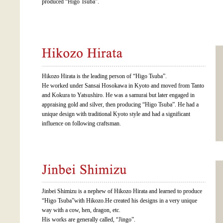
produced “Higo Tsuba”.
Hikozo Hirata is the leading person of “Higo Tsuba”.
He worked under Sansai Hosokawa in Kyoto and moved from Tanto
and Kokura to Yatsushiro. He was a samurai but later engaged in
appraising gold and silver, then producing “Higo Tsuba”. He had a
unique design with traditional Kyoto style and had a significant
influence on following craftsman.
Jinbei Shimizu is a nephew of Hikozo Hirata and learned to produce
“Higo Tsuba”with Hikozo.He created his designs in a very unique
way with a cow, hen, dragon, etc.
His works are generally called, “Jingo”.