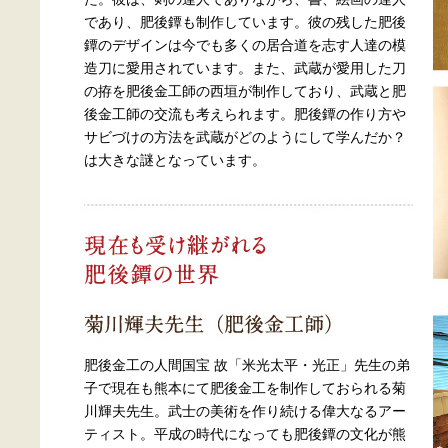
であり、肥後鐔も制作しています。彼の残した肥後
鐔のデザインは今でも多くの居合道を志す人達の模
造刀に愛用されています。また、武蔵が愛用した刀
の拵を肥後金工師の西垣が制作しており、武蔵と肥
後金工師の交流も考えられます。肥後鐔の作り方や
サビづけの方法を武蔵がどのようにして学んだか？
は大きな謎となっています。
肥後金工の人間国宝 故「米光太平・光正」先生の弟
子で現在も熊本にて肥後金工を制作しておられる菊
川輝夫先生。武士の美術を作り続ける偉大なるアー
ティスト。平成の時代になっても肥後鐔の文化が熊